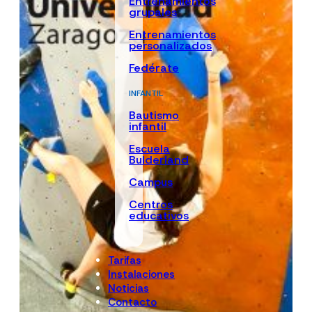
Entrenamientos
grupales
Entrenamientos
personalizados
Fedérate
INFANTIL
Bautismo
infantil
Escuela
Bulderland
Campus
Centros
educativos
Tarifas
Instalaciones
Noticias
Contacto