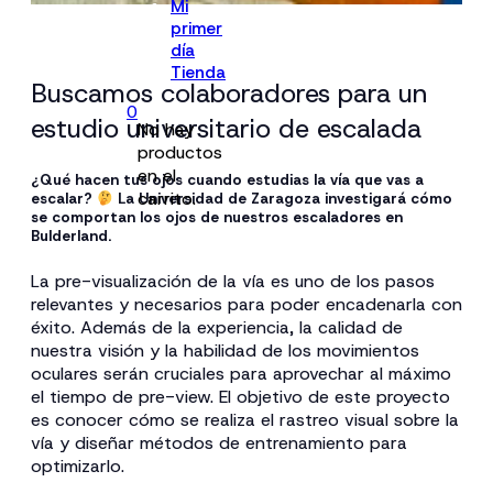
Mi
primer
día
Tienda
Buscamos colaboradores para un
0
estudio universitario de escalada
No hay
productos
en el
¿Qué hacen tus ojos cuando estudias la vía que vas a
carrito.
escalar?
La Universidad de Zaragoza investigará cómo
se comportan los ojos de nuestros escaladores en
Bulderland
.
La pre-visualización de la vía es uno de los pasos
relevantes y necesarios para poder encadenarla con
éxito. Además de la experiencia, la calidad de
nuestra visión y la habilidad de los movimientos
oculares serán cruciales para aprovechar al máximo
el tiempo de pre-view. El objetivo de este proyecto
es conocer cómo se realiza el rastreo visual sobre la
vía y diseñar métodos de entrenamiento para
optimizarlo.