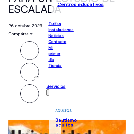
Centros educativos
ESCALADA
Tarifas
26 octubre 2023
Instalaciones
Compártelo:
Noticias
Contacto
Mi
primer
día
Tienda
Servicios
ADULTOS
Bautismo
adultos