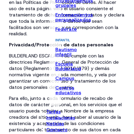
Entrenamientos
en las Políticas de Protección de Datos. Al hacer
grupales
uso de esta página web el usuario consiente el
tratamiento de dicha información y datos y declara
Entrenamientos
personalizados
que toda la información o datos que sean
facilitados son veraces y se corresponden con la
Fedérate
realidad.
INFANTIL
Privacidad/Protección de datos personales
Bautismo
infantil
BULDERLAND ESCALADA SL cumple con las
directrices Reglamento General de Protección de
Escuela
datos (Reglamento (UE) 2016/679) y demás
Bulderland
normativa vigente en cada momento, y vela por
Campus
garantizar un correcto uso y tratamiento de los
datos personales del usuario.
Centros
educativos
Para ello, junto a cada formulario de recabo de
datos de carácter personal, en los servicios que el
usuario pueda solicitar a Nombre de la empresa
Tarifas
creadora del sitio web , hará saber al usuario de la
Instalaciones
existencia y aceptación de las condiciones
Noticias
particulares del tratamiento de sus datos en cada
Contacto