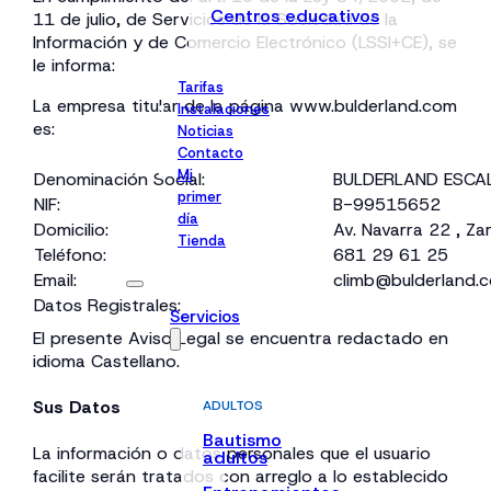
Centros educativos
11 de julio, de Servicios de la Sociedad de la
Información y de Comercio Electrónico (LSSI+CE), se
le informa:
Tarifas
La empresa titular de la página www.bulderland.com
Instalaciones
es:
Noticias
Contacto
Mi
Denominación Social:
BULDERLAND ESCA
primer
NIF:
B-99515652
día
Domicilio:
Av. Navarra 22 , Z
Tienda
Teléfono:
681 29 61 25
Email:
climb@bulderland.
Datos Registrales:
Servicios
El presente Aviso Legal se encuentra redactado en
idioma Castellano.
Sus Datos
ADULTOS
Bautismo
La información o datos personales que el usuario
adultos
facilite serán tratados con arreglo a lo establecido