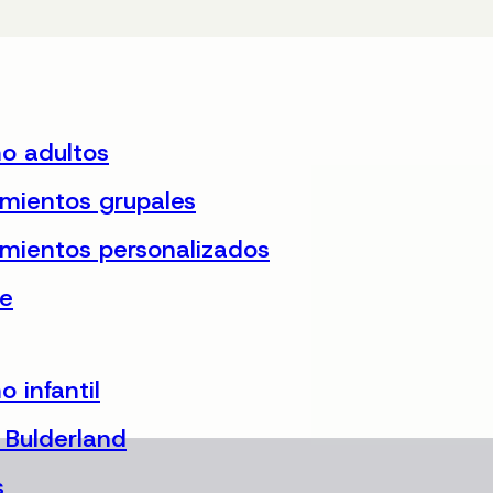
o adultos
mientos grupales
mientos personalizados
te
 infantil
 Bulderland
s