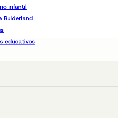
o infantil
a Bulderland
s
s educativos