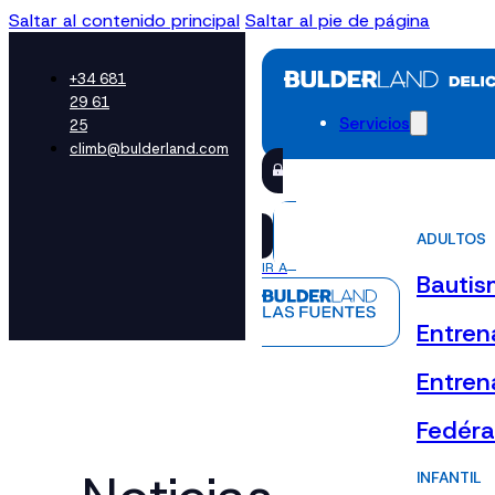
Saltar al contenido principal
Saltar al pie de página
+34 681
29 61
Servicios
25
climb@bulderland.com
ADULTOS
IR A
Bautis
Entren
Entren
Fedéra
INFANTIL